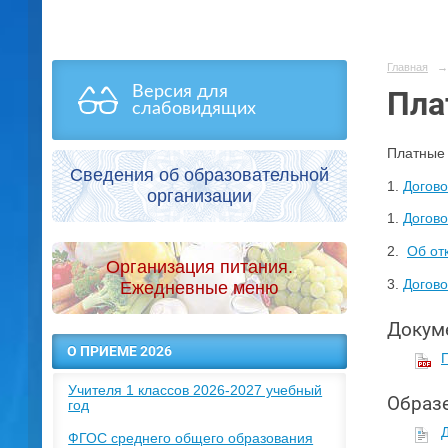
Главная
→
Версия для
Пла
слабовидящих
Платные 
Сведения об образовательной
1.
Догово
организации
1.
Догово
2.
Об от
Организация питания.
3.
Догово
Ежедневные меню
Докуме
О ПРИЕМЕ 2026
Учителя 1 классов 2026-2027 учебный
Образе
год
Д
ФГОС среднего общего образования