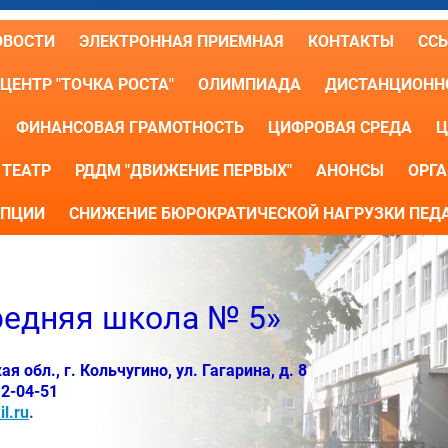
ОВОСТИ
ЭЛЕКТРОННАЯ ПРИЕМНАЯ
КОНТАКТЫ
СС
ЦЕНТР "ТОЧКА РОСТА"
ОЛИМПИАДА
ДИСТАНЦИОННО
ФИНАНСОВАЯ ГРАМОТНОСТЬ
ЦИФРОВАЯ СРЕДА
Ц
ТЕАТР
РДДМ "ДВИЖЕНИЕ ПЕРВЫХ"
АНОНСЫ
ОРГА
УПЦИИ
СНИЖЕНИЕ БЮРОКРАТИЧЕСКОЙ НАГРУЗКИ ПЕД
едняя школа № 5»
 обл., г. Кольчугино, ул. Гагарина, д. 8
 2-04-51
l.ru
.