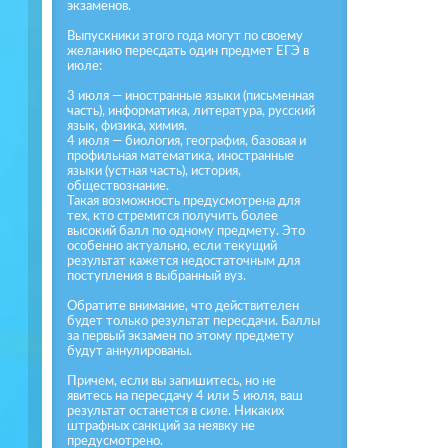
экзаменов.
Выпускники этого года могут по своему
желанию пересдать один предмет ЕГЭ в
июле:
3 июля — иностранные языки (письменная
часть), информатика, литература, русский
язык, физика, химия.
4 июля — биология, география, базовая и
профильная математика, иностранные
языки (устная часть), история,
обществознание.
Такая возможность предусмотрена для
тех, кто стремится получить более
высокий балл по одному предмету. Это
особенно актуально, если текущий
результат кажется недостаточным для
поступления в выбранный вуз.
Обратите внимание, что действителен
будет только результат пересдачи. Баллы
за первый экзамен по этому предмету
будут аннулированы.
Причем, если вы запишитесь, но не
явитесь на пересдачу 4 или 5 июля, ваш
результат останется в силе. Никаких
штрафных санкций за неявку не
предусмотрено.