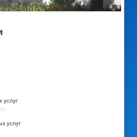
и
 услуг
17)
х услуг