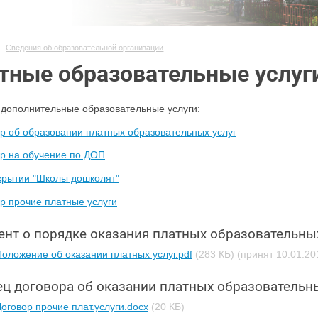
Сведения об образовательной организации
тные образовательные услуг
дополнительные образовательные услуги:
р об образовании платных образовательных услуг
р на обучение по ДОП
крытии "Школы дошколят"
р прочие платные услуги
нт о порядке оказания платных образовательных
Положение об оказании платных услуг.pdf
(283 КБ)
(принят 10.01.20
ц договора об оказании платных образовательны
оговор прочие плат.услуги.docx
(20 КБ)