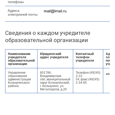
телефоны
Адреса
электронной почты
Сведения о каждом учредителе
образовательной организации
Наименование
Юридический
Контактный
Адре
учредителя
адрес учредителя
телефон
элект
образовательной
учредителя
почт
организации
учред
Управление
601786,
Телефон (49245)
образования
Владимирская
2-22-
администрации
обл.,муниципальный
54, факс (49245)
Кольчугинского
округ Кольчугинский,
2-34-65
района
г. Кольчугино, ул.
Металлургов, д.20