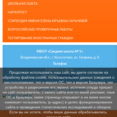
ШКОЛЬНАЯ ГАЗЕТА
НАРКОПОСТ
СТИПЕНДИЯ ИМЕНИ ЕЛЕНЫ ЮРЬЕВНЫ САРЫЧЕВОЙ
ВСЕРОССИЙСКИЕ ПРОВЕРОЧНЫЕ РАБОТЫ
ТЕСТИРОВАНИЕ ИНОСТРАННЫХ ГРАЖДАН
МБОУ «Средняя школа № 5»
Владимирская обл., г. Кольчугино, ул. Гагарина, д. 8
Телефон
8 (49245) 2-04-51
Продолжая использовать наш сайт, вы даете согласие на
Эл. почта
mail@mail.ru
обработку файлов cookie, пользовательских данных (сведения о
местоположении; тип и версия ОС; тип и версия Браузера; тип
устройства и разрешение его экрана; источник откуда пришел
ПИТАНИЕ ШКОЛЬНИКОВ
на сайт пользователь; с какого сайта или по какой рекламе; язык
ОС и Браузера; какие страницы открывает и на какие кнопки
нажимает пользователь; ip-адрес) в целях функционирования
сайта и проведения статистических исследований и обзоров.
Если вы не хотите, чтобы ваши данные обрабатывались,