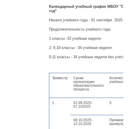
Календарный учебный график МБОУ
"
Сре
год
*
Начало учебного года - 01 сентября 2025 го
Продолжительность учебного года
1 классы -33 учебные недели
2- 8,10 классы - 34 учебные недели
9,11 классы - 34 учебные недели без учёта 
Триместр
Сроки
Количество
организации
учебных не
образовательного
процесса
1
01.09.2025-
5
07.102025
08.10.2025-
Промежуто
12.10.2025
каникулы