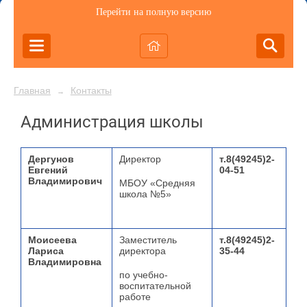
Перейти на полную версию
Главная
Контакты
→
Администрация школы
Дергунов
Директор
т.8(49245)2-
Евгений
04-51
Владимирович
МБОУ «Средняя
школа №5»
Моисеева
Заместитель
т.8(49245)2-
Лариса
директора
35-44
Владимировна
по учебно-
воспитательной
работе