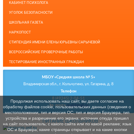
КАБИНЕТ ПСИХОЛОГА
УГОЛОК БЕЗОПАСНОСТИ
ШКОЛЬНАЯ ГАЗЕТА
НАРКОПОСТ
СТИПЕНДИЯ ИМЕНИ ЕЛЕНЫ ЮРЬЕВНЫ САРЫЧЕВОЙ
ВСЕРОССИЙСКИЕ ПРОВЕРОЧНЫЕ РАБОТЫ
ТЕСТИРОВАНИЕ ИНОСТРАННЫХ ГРАЖДАН
МБОУ «Средняя школа № 5»
Владимирская обл., г. Кольчугино, ул. Гагарина, д. 8
Телефон
8 (49245) 2-04-51
Продолжая использовать наш сайт, вы даете согласие на
Эл. почта
mail@mail.ru
обработку файлов cookie, пользовательских данных (сведения о
местоположении; тип и версия ОС; тип и версия Браузера; тип
устройства и разрешение его экрана; источник откуда пришел
ПИТАНИЕ ШКОЛЬНИКОВ
на сайт пользователь; с какого сайта или по какой рекламе; язык
ОС и Браузера; какие страницы открывает и на какие кнопки