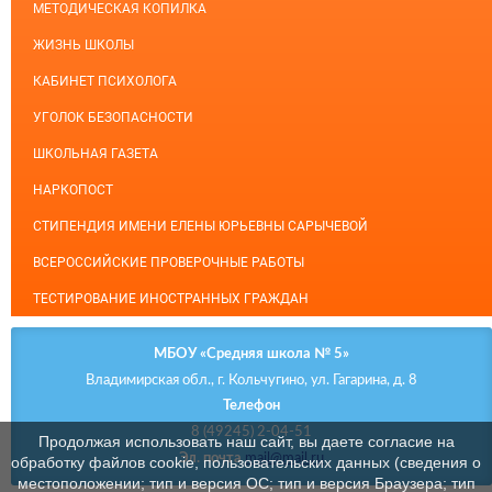
МЕТОДИЧЕСКАЯ КОПИЛКА
ЖИЗНЬ ШКОЛЫ
КАБИНЕТ ПСИХОЛОГА
УГОЛОК БЕЗОПАСНОСТИ
ШКОЛЬНАЯ ГАЗЕТА
НАРКОПОСТ
СТИПЕНДИЯ ИМЕНИ ЕЛЕНЫ ЮРЬЕВНЫ САРЫЧЕВОЙ
ВСЕРОССИЙСКИЕ ПРОВЕРОЧНЫЕ РАБОТЫ
ТЕСТИРОВАНИЕ ИНОСТРАННЫХ ГРАЖДАН
МБОУ «Средняя школа № 5»
Владимирская обл., г. Кольчугино, ул. Гагарина, д. 8
Телефон
8 (49245) 2-04-51
Продолжая использовать наш сайт, вы даете согласие на
Эл. почта
mail@mail.ru
обработку файлов cookie, пользовательских данных (сведения о
местоположении; тип и версия ОС; тип и версия Браузера; тип