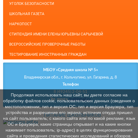
УГОЛОК БЕЗОПАСНОСТИ
ШКОЛЬНАЯ ГАЗЕТА
НАРКОПОСТ
СТИПЕНДИЯ ИМЕНИ ЕЛЕНЫ ЮРЬЕВНЫ САРЫЧЕВОЙ
ВСЕРОССИЙСКИЕ ПРОВЕРОЧНЫЕ РАБОТЫ
ТЕСТИРОВАНИЕ ИНОСТРАННЫХ ГРАЖДАН
МБОУ «Средняя школа № 5»
Владимирская обл., г. Кольчугино, ул. Гагарина, д. 8
Телефон
8 (49245) 2-04-51
Продолжая использовать наш сайт, вы даете согласие на
Эл. почта
mail@mail.ru
обработку файлов cookie, пользовательских данных (сведения о
местоположении; тип и версия ОС; тип и версия Браузера; тип
устройства и разрешение его экрана; источник откуда пришел
ПИТАНИЕ ШКОЛЬНИКОВ
на сайт пользователь; с какого сайта или по какой рекламе; язык
ОС и Браузера; какие страницы открывает и на какие кнопки
нажимает пользователь; ip-адрес) в целях функционирования
сайта и проведения статистических исследований и обзоров.