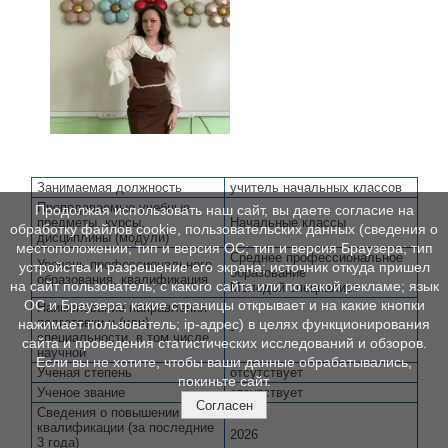
Занимаемая должность
учитель начальных классов
Преподаваемые учебные
Продолжая использовать наш сайт, вы даете согласие на
предметы, курсы,
Начальные классы
обработку файлов cookie, пользовательских данных (сведения о
дисциплины (модули)
местоположении; тип и версия ОС; тип и версия Браузера; тип
Среднее профессиональное
Уровень профессионального
устройства и разрешение его экрана; источник откуда пришел
образование
образования, квалификация
на сайт пользователь; с какого сайта или по какой рекламе; язык
Молодой специалист
ОС и Браузера; какие страницы открывает и на какие кнопки
Наименование направления
подготовки и (или)
нажимает пользователь; ip-адрес) в целях функционирования
-
специальности, в том числе
сайта и проведения статистических исследований и обзоров.
научной
Если вы не хотите, чтобы ваши данные обрабатывались,
Ученая степень
отсутствует
покиньте сайт.
Ученое звание
отсутствует
Согласен
Сведения о повышении
квалификации (за последние
2026
3 года)