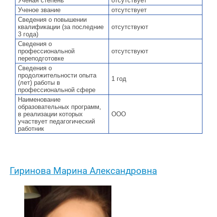
Ученая степень
отсутствует
Ученое звание
отсутствует
Сведения о повышении
квалификации (за последние
отсутствуют
3 года)
Сведения о
профессиональной
отсутствуют
переподготовке
Сведения о
продолжительности опыта
1 год
(лет) работы в
профессиональной сфере
Наименование
образовательных программ,
в реализации которых
ООО
участвует педагогический
работник
Гиринова Марина Александровна