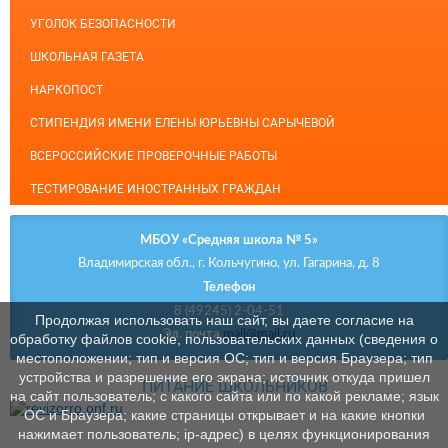
УГОЛОК БЕЗОПАСНОСТИ
ШКОЛЬНАЯ ГАЗЕТА
НАРКОПОСТ
СТИПЕНДИЯ ИМЕНИ ЕЛЕНЫ ЮРЬЕВНЫ САРЫЧЕВОЙ
ВСЕРОССИЙСКИЕ ПРОВЕРОЧНЫЕ РАБОТЫ
ТЕСТИРОВАНИЕ ИНОСТРАННЫХ ГРАЖДАН
МБОУ «Средняя школа № 5»
Владимирская обл., г. Кольчугино, ул. Гагарина, д. 8
Телефон
8 (49245) 2-04-51
Продолжая использовать наш сайт, вы даете согласие на
Эл. почта
mail@mail.ru
обработку файлов cookie, пользовательских данных (сведения о
местоположении; тип и версия ОС; тип и версия Браузера; тип
устройства и разрешение его экрана; источник откуда пришел
ПИТАНИЕ ШКОЛЬНИКОВ
на сайт пользователь; с какого сайта или по какой рекламе; язык
ОС и Браузера; какие страницы открывает и на какие кнопки
нажимает пользователь; ip-адрес) в целях функционирования