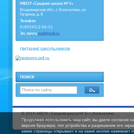
МБОУ «Средняя школа № 5»
Владимирская обл., г. Кольчугино, ул.
Гагарина, д. 8
Телефон
8 (49245) 2-04-51
Эл. почта
mail@mail.ru
ПИТАНИЕ ШКОЛЬНИКОВ
ПОИСК
© 2019, МБОУ «Средняя школа № 5» г. Кольчугино
Продолжая использовать наш сайт, вы даете согласие н
© Конструктор сайтов
Nubex.ru
версия Браузера; тип устройства и разрешение его экран
какие страницы открывает и на какие кнопки нажимает 