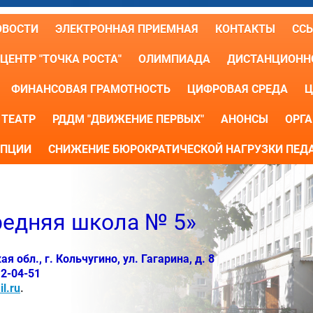
ОВОСТИ
ЭЛЕКТРОННАЯ ПРИЕМНАЯ
КОНТАКТЫ
СС
ЦЕНТР "ТОЧКА РОСТА"
ОЛИМПИАДА
ДИСТАНЦИОННО
ФИНАНСОВАЯ ГРАМОТНОСТЬ
ЦИФРОВАЯ СРЕДА
Ц
ТЕАТР
РДДМ "ДВИЖЕНИЕ ПЕРВЫХ"
АНОНСЫ
ОРГА
УПЦИИ
СНИЖЕНИЕ БЮРОКРАТИЧЕСКОЙ НАГРУЗКИ ПЕД
едняя школа № 5»
 обл., г. Кольчугино, ул. Гагарина, д. 8
 2-04-51
l.ru
.