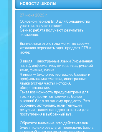
НОВОСТИ ШКОЛЫ
27 июня 2025 г.
Основной период ЕГЭ для большинства
участников, уже позади!
Сейчас ребята получают результаты
экзаменов.
Выпускники этого года могут по своему
желанию пересдать один предмет ЕГЭ в
июле:
3 июля — иностранные языки (письменная
часть), информатика, литература, русский
язык, физика, химия.
4 июля — биология, география, базовая и
профильная математика, иностранные
языки (устная часть), история,
обществознание.
Такая возможность предусмотрена для
тех, кто стремится получить более
высокий балл по одному предмету. Это
особенно актуально, если текущий
результат кажется недостаточным для
поступления в выбранный вуз.
Обратите внимание, что действителен
будет только результат пересдачи. Баллы
за первый экзамен по этому предмету