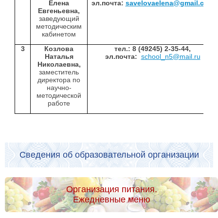
Елена
эл.почта:
savelovaelena@gmail.com
Евгеньевна,
заведующий
методическим
кабинетом
3
Козлова
тел.: 8 (49245) 2-35-44,
Наталья
эл.почта:
school_n5@mail.ru
Николаевна,
заместитель
директора по
научно-
методической
работе
Сведения об образовательной организации
Организация питания.
Ежедневные меню