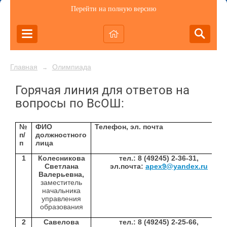
Перейти на полную версию
Главная
Олимпиада
→
Горячая линия для ответов на
вопросы по ВсОШ:
№
ФИО
Телефон, эл. почта
п/
должностного
п
лица
1
Колесникова
тел.: 8 (49245) 2-36-31,
Светлана
эл.почта:
apex9@yandex.ru
Валерьевна,
заместитель
начальника
управления
образования
2
Савелова
тел.: 8 (49245) 2-25-66,