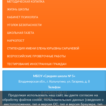
МЕТОДИЧЕСКАЯ КОПИЛКА
ЖИЗНЬ ШКОЛЫ
КАБИНЕТ ПСИХОЛОГА
УГОЛОК БЕЗОПАСНОСТИ
ШКОЛЬНАЯ ГАЗЕТА
НАРКОПОСТ
СТИПЕНДИЯ ИМЕНИ ЕЛЕНЫ ЮРЬЕВНЫ САРЫЧЕВОЙ
ВСЕРОССИЙСКИЕ ПРОВЕРОЧНЫЕ РАБОТЫ
ТЕСТИРОВАНИЕ ИНОСТРАННЫХ ГРАЖДАН
МБОУ «Средняя школа № 5»
Владимирская обл., г. Кольчугино, ул. Гагарина, д. 8
Телефон
8 (49245) 2-04-51
Продолжая использовать наш сайт, вы даете согласие на
Эл. почта
mail@mail.ru
обработку файлов cookie, пользовательских данных (сведения о
местоположении; тип и версия ОС; тип и версия Браузера; тип