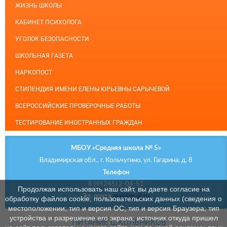
ЖИЗНЬ ШКОЛЫ
КАБИНЕТ ПСИХОЛОГА
УГОЛОК БЕЗОПАСНОСТИ
ШКОЛЬНАЯ ГАЗЕТА
НАРКОПОСТ
СТИПЕНДИЯ ИМЕНИ ЕЛЕНЫ ЮРЬЕВНЫ САРЫЧЕВОЙ
ВСЕРОССИЙСКИЕ ПРОВЕРОЧНЫЕ РАБОТЫ
ТЕСТИРОВАНИЕ ИНОСТРАННЫХ ГРАЖДАН
МБОУ «Средняя школа № 5»
Владимирская обл., г. Кольчугино, ул. Гагарина, д. 8
Телефон
8 (49245) 2-04-51
Продолжая использовать наш сайт, вы даете согласие на
Эл. почта
mail@mail.ru
обработку файлов cookie, пользовательских данных (сведения о
местоположении; тип и версия ОС; тип и версия Браузера; тип
устройства и разрешение его экрана; источник откуда пришел
ПИТАНИЕ ШКОЛЬНИКОВ