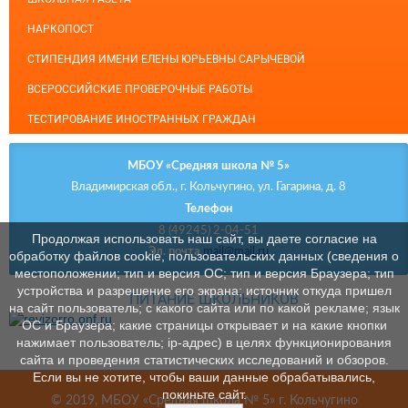
НАРКОПОСТ
СТИПЕНДИЯ ИМЕНИ ЕЛЕНЫ ЮРЬЕВНЫ САРЫЧЕВОЙ
ВСЕРОССИЙСКИЕ ПРОВЕРОЧНЫЕ РАБОТЫ
ТЕСТИРОВАНИЕ ИНОСТРАННЫХ ГРАЖДАН
МБОУ «Средняя школа № 5»
Владимирская обл., г. Кольчугино, ул. Гагарина, д. 8
Телефон
8 (49245) 2-04-51
Продолжая использовать наш сайт, вы даете согласие на
Эл. почта
mail@mail.ru
обработку файлов cookie, пользовательских данных (сведения о
местоположении; тип и версия ОС; тип и версия Браузера; тип
устройства и разрешение его экрана; источник откуда пришел
ПИТАНИЕ ШКОЛЬНИКОВ
на сайт пользователь; с какого сайта или по какой рекламе; язык
ОС и Браузера; какие страницы открывает и на какие кнопки
нажимает пользователь; ip-адрес) в целях функционирования
сайта и проведения статистических исследований и обзоров.
Если вы не хотите, чтобы ваши данные обрабатывались,
покиньте сайт.
© 2019, МБОУ «Средняя школа № 5» г. Кольчугино