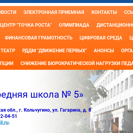
ОВОСТИ
ЭЛЕКТРОННАЯ ПРИЕМНАЯ
КОНТАКТЫ
СС
ЦЕНТР "ТОЧКА РОСТА"
ОЛИМПИАДА
ДИСТАНЦИОННО
ФИНАНСОВАЯ ГРАМОТНОСТЬ
ЦИФРОВАЯ СРЕДА
Ц
ТЕАТР
РДДМ "ДВИЖЕНИЕ ПЕРВЫХ"
АНОНСЫ
ОРГА
УПЦИИ
СНИЖЕНИЕ БЮРОКРАТИЧЕСКОЙ НАГРУЗКИ ПЕД
едняя школа № 5»
 обл., г. Кольчугино, ул. Гагарина, д. 8
 2-04-51
l.ru
.