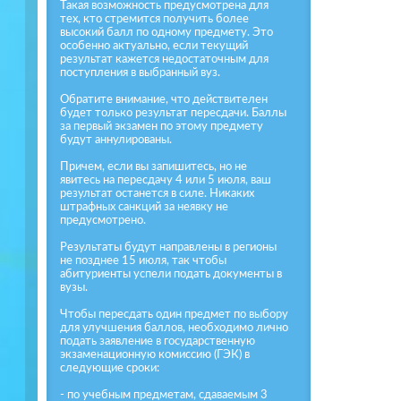
Такая возможность предусмотрена для
тех, кто стремится получить более
высокий балл по одному предмету. Это
особенно актуально, если текущий
результат кажется недостаточным для
поступления в выбранный вуз.
Обратите внимание, что действителен
будет только результат пересдачи. Баллы
за первый экзамен по этому предмету
будут аннулированы.
Причем, если вы запишитесь, но не
явитесь на пересдачу 4 или 5 июля, ваш
результат останется в силе. Никаких
штрафных санкций за неявку не
предусмотрено.
Результаты будут направлены в регионы
не позднее 15 июля, так чтобы
абитуриенты успели подать документы в
вузы.
Чтобы пересдать один предмет по выбору
для улучшения баллов, необходимо лично
подать заявление в государственную
экзаменационную комиссию (ГЭК) в
следующие сроки:
- по учебным предметам, сдаваемым 3