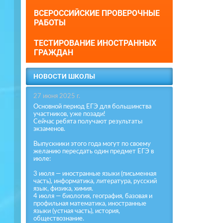
ВСЕРОССИЙСКИЕ ПРОВЕРОЧНЫЕ
РАБОТЫ
ТЕСТИРОВАНИЕ ИНОСТРАННЫХ
ГРАЖДАН
НОВОСТИ ШКОЛЫ
27 июня 2025 г.
Основной период ЕГЭ для большинства
участников, уже позади!
Сейчас ребята получают результаты
экзаменов.
Выпускники этого года могут по своему
желанию пересдать один предмет ЕГЭ в
июле:
3 июля — иностранные языки (письменная
часть), информатика, литература, русский
язык, физика, химия.
4 июля — биология, география, базовая и
профильная математика, иностранные
языки (устная часть), история,
обществознание.