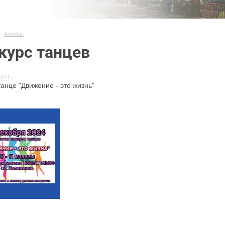
Анонсы
курс танцев
024 г.
танце "Движение - это жизнь"