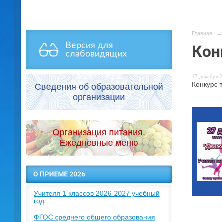
Главная
→
Версия для
Кон
слабовидящих
17 декабря 2
Конкурс 
Сведения об образовательной
организации
Организация питания.
Ежедневные меню
О ПРИЕМЕ 2026
Учителя 1 классов 2026-2027 учебный
год
ФГОС среднего общего образования